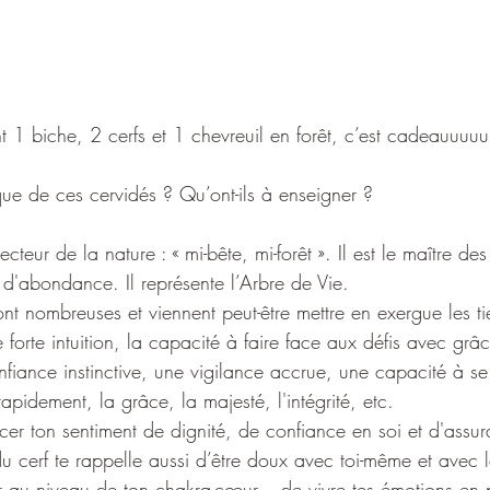
t 1 biche, 2 cerfs et 1 chevreuil en forêt, c’est cadeauuuuu
que de ces cervidés ? Qu’ont-ils à enseigner ?
tecteur de la nature : « mi-bête, mi-forêt ». Il est le maître de
 d'abondance. Il représente l’Arbre de Vie.
ont nombreuses et viennent peut-être mettre en exergue les 
 forte intuition, la capacité à faire face aux défis avec grâc
nfiance instinctive, une vigilance accrue, une capacité à se
apidement, la grâce, la majesté, l'intégrité, etc.
forcer ton sentiment de dignité, de confiance en soi et d'assu
 cerf te rappelle aussi d’être doux avec toi-même et avec l
 au niveau de ton chakra-cœur – de vivre tes émotions en 