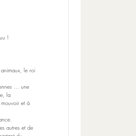
uu ! 
s animaux, le roi 
tiennes … une 
e, la 
 mouvoir et à 
rance.
es autres et de 
partant du 