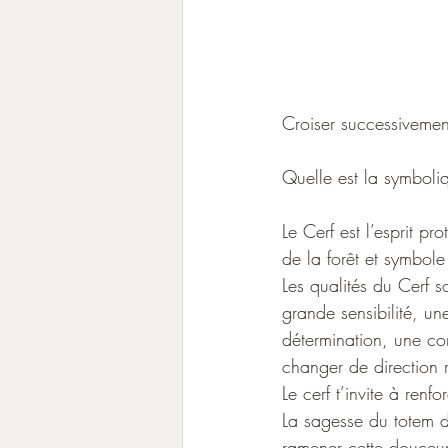
Croiser successivemen
Quelle est la symboli
Le Cerf est l’esprit pro
de la forêt et symbole
Les qualités du Cerf s
grande sensibilité, une
détermination, une co
changer de direction r
Le cerf t’invite à ren
La sagesse du totem du
ramener cette douceur