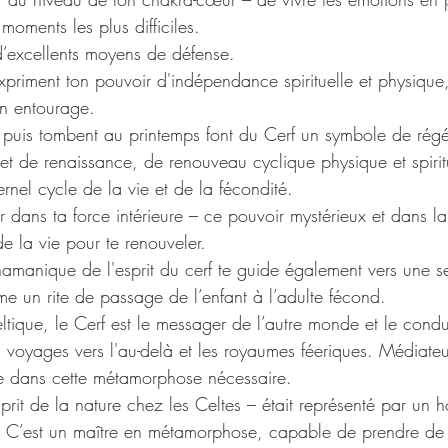
oments les plus difficiles. 
d’excellents moyens de défense. 
xpriment ton pouvoir d'indépendance spirituelle et physique
on entourage.
 puis tombent au printemps font du Cerf un symbole de régé
et de renaissance, de renouveau cyclique physique et spirit
ernel cycle de la vie et de la fécondité.
ser dans ta force intérieure – ce pouvoir mystérieux et dans l
e la vie pour te renouveler. 
anique de l'esprit du cerf te guide également vers une se
e un rite de passage de l’enfant à l’adulte fécond. 
ltique, le Cerf est le messager de l’autre monde et le cond
s voyages vers l'au-delà et les royaumes féeriques. Médiateur
ide dans cette métamorphose nécessaire.
rit de la nature chez les Celtes – était représenté par un
f. C’est un maître en métamorphose, capable de prendre de 