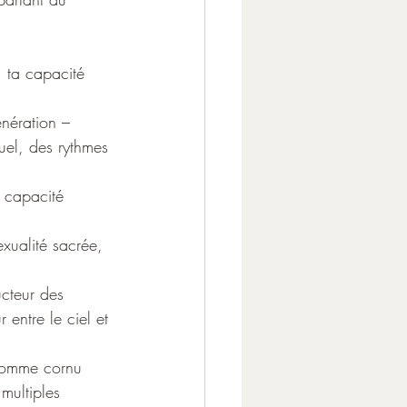
, ta capacité 
nération – 
uel, des rythmes 
a capacité 
xualité sacrée, 
ucteur des 
 entre le ciel et 
 homme cornu 
multiples 