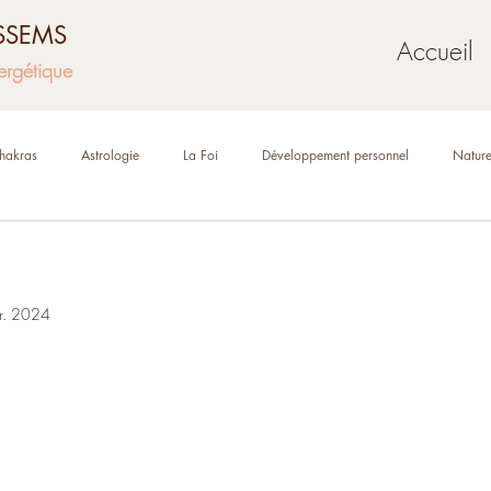
USSEMS
Accueil
ergétique
hakras
Astrologie
La Foi
Développement personnel
Natur
Mythologie
Géobiologie
Oracles et tarot
vr. 2024