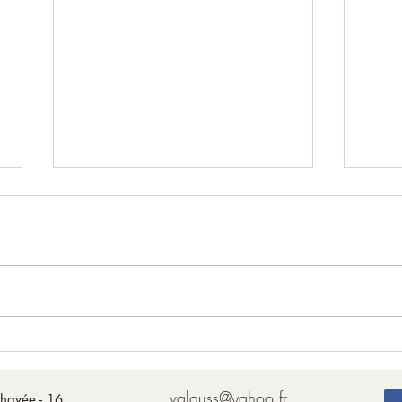
La Pi
Le Paon
valauss@yahoo.fr
havée - 16