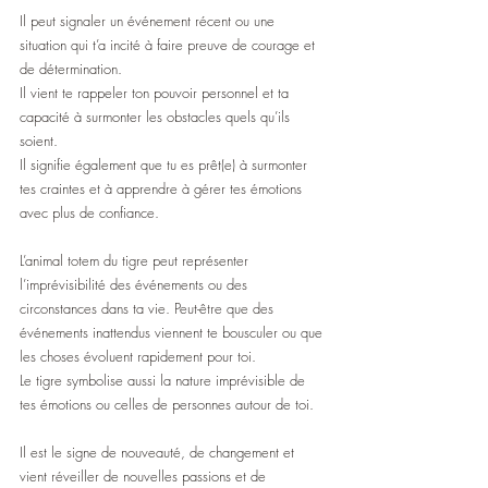
Il peut signaler un événement récent ou une 
situation qui t’a incité à faire preuve de courage et 
de détermination.
Il vient te rappeler ton pouvoir personnel et ta 
capacité à surmonter les obstacles quels qu’ils 
soient.
Il signifie également que tu es prêt(e) à surmonter 
tes craintes et à apprendre à gérer tes émotions 
avec plus de confiance.
L’animal totem du tigre peut représenter 
l’imprévisibilité des événements ou des 
circonstances dans ta vie. Peut-être que des 
événements inattendus viennent te bousculer ou que 
les choses évoluent rapidement pour toi.
Le tigre symbolise aussi la nature imprévisible de 
tes émotions ou celles de personnes autour de toi. 
Il est le signe de nouveauté, de changement et 
vient réveiller de nouvelles passions et de 