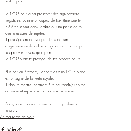
maléfiques.
Le TIGRE peut aussi présenter des significations 
négatives, comme un aspect de toi-même que tu 
préfères laisser dans l’ombre ou une partie de toi 
que tu essaies de rejeter. 
Il peut également évoquer des sentiments 
d’agression ou de colère dirigés contre toi ou que 
tu éprouves envers quelqu’un.
Le TIGRE vient te protéger de tes propres peurs.
Plus particulièrement, l'apparition d'un TIGRE blanc 
est un signe de la vertu royale.
Il vient te montrer comment être souverain(e) en ton 
domaine et reprendre ton pouvoir personnel.
Allez, viens, on va chevaucher le tigre dans la 
jungle…
Animaux de Pouvoir