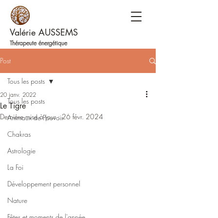
Valérie AUSSEMS
Thérapeute énergétique
Post
Tous les posts
20 janv. 2022
Tous les posts
Le Tigre
Dernière mise à jour :
26 févr. 2024
Animaux de Pouvoir
Chakras
Astrologie
La Foi
Développement personnel
Nature
Fêtes et moments de l'année