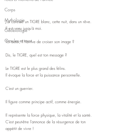
Corps
Mythologie
J’ai caressé un TIGRE blanc, cette nuit, dans un rêve.
Il est venu jusqu’à moi.
Géobiologie
Oracles et tarot
Toi aussi, il t’arrive de croiser son image ?
Dis, le TIGRE, quel est ton message ?
Le TIGRE est le plus grand des félins. 
Il évoque la force et la puissance personnelle.
C’est un guerrier.
Il figure comme principe actif, comme énergie.
Il représente la force physique, la vitalité et la santé.
C’est peut-être l’annonce de la résurgence de ton 
appétit de vivre !