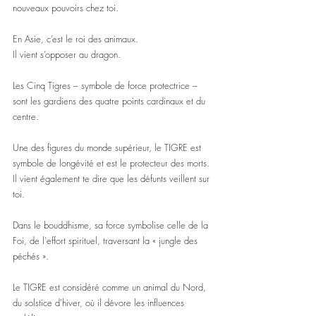
nouveaux pouvoirs chez toi.
En Asie, c’est le roi des animaux.
Il vient s’opposer au dragon.
Les Cinq Tigres – symbole de force protectrice – 
sont les gardiens des quatre points cardinaux et du 
centre.
Une des figures du monde supérieur, le TIGRE est 
symbole de longévité et est le protecteur des morts. 
Il vient également te dire que les défunts veillent sur 
toi.
Dans le bouddhisme, sa force symbolise celle de la 
Foi, de l'effort spirituel, traversant la « jungle des 
péchés ».
Le TIGRE est considéré comme un animal du Nord, 
du solstice d'hiver, où il dévore les influences 