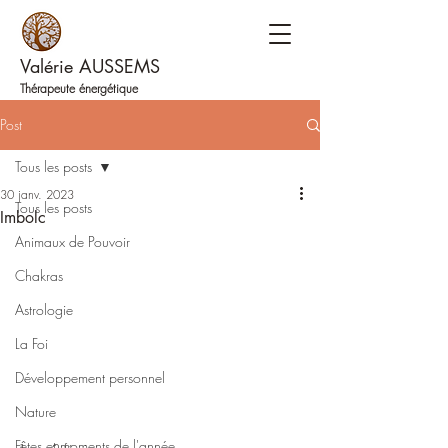
Valérie AUSSEMS
Thérapeute énergétique
Post
Tous les posts
30 janv. 2023
Tous les posts
Imbolc
Animaux de Pouvoir
Chakras
Astrologie
La Foi
Développement personnel
Nature
Fêtes et moments de l'année