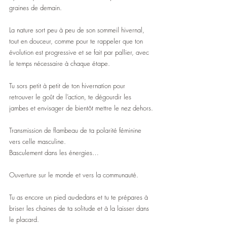
graines de demain.
La nature sort peu à peu de son sommeil hivernal, 
tout en douceur, comme pour te rappeler que ton 
évolution est progressive et se fait par pallier, avec 
le temps nécessaire à chaque étape.
Tu sors petit à petit de ton hivernation pour 
retrouver le goût de l’action, te dégourdir les 
jambes et envisager de bientôt mettre le nez dehors.
Transmission de flambeau de ta polarité féminine 
vers celle masculine.
Basculement dans les énergies…
Ouverture sur le monde et vers la communauté.
Tu as encore un pied au-dedans et tu te prépares à 
briser les chaines de ta solitude et à la laisser dans 
le placard.