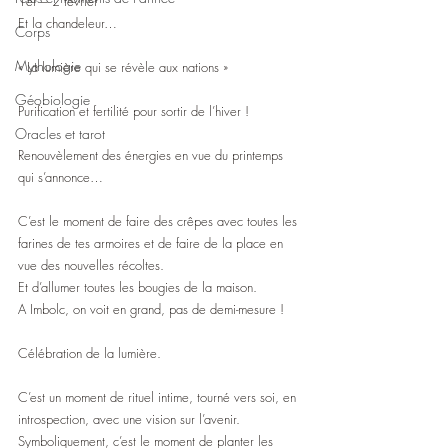
1er – 2 février
Et la chandeleur…
Corps
Mythologie
« La lumière qui se révèle aux nations »
Géobiologie
Purification et fertilité pour sortir de l’hiver !
Oracles et tarot
Renouvèlement des énergies en vue du printemps 
qui s’annonce…
C’est le moment de faire des crêpes avec toutes les 
farines de tes armoires et de faire de la place en 
vue des nouvelles récoltes.
Et d’allumer toutes les bougies de la maison.
A Imbolc, on voit en grand, pas de demi-mesure !
Célébration de la lumière.
C’est un moment de rituel intime, tourné vers soi, en 
introspection, avec une vision sur l’avenir.
Symboliquement, c’est le moment de planter les 