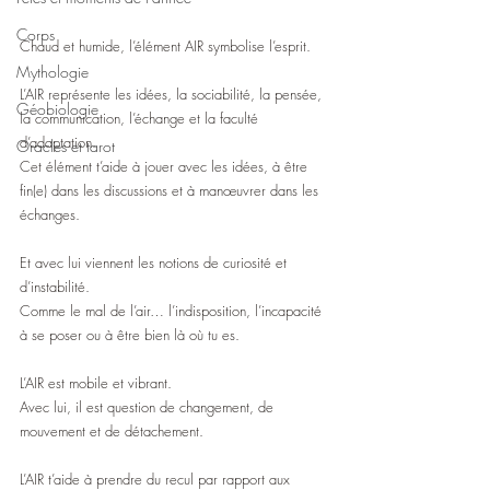
Corps
Chaud et humide, l’élément AIR symbolise l’esprit.
Mythologie
L’AIR représente les idées, la sociabilité, la pensée, 
Géobiologie
la communication, l’échange et la faculté 
d’adaptation.
Oracles et tarot
Cet élément t’aide à jouer avec les idées, à être 
fin(e) dans les discussions et à manœuvrer dans les 
échanges.
Et avec lui viennent les notions de curiosité et 
d’instabilité.
Comme le mal de l’air… l’indisposition, l’incapacité 
à se poser ou à être bien là où tu es.
L’AIR est mobile et vibrant.
Avec lui, il est question de changement, de 
mouvement et de détachement.
L’AIR t’aide à prendre du recul par rapport aux 