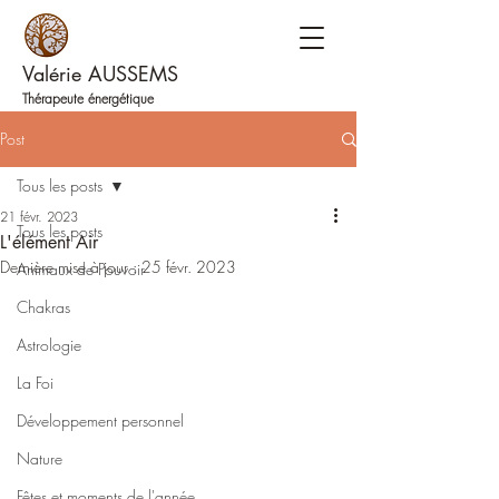
Valérie AUSSEMS
Thérapeute énergétique
Post
Tous les posts
21 févr. 2023
Tous les posts
L'élément Air
Dernière mise à jour :
25 févr. 2023
Animaux de Pouvoir
Chakras
Astrologie
La Foi
Développement personnel
Nature
Fêtes et moments de l'année