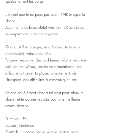
spirituellement tes corps.
Elément que tu ne peux pas saisir, l'AIR évoque la 
liberté. 
Avec lui, tu es bousculé(e) vers ton indépendance, 
tes inspirations et ta clairvoyance.
Quand l’AIR te manque, tu suffoques, tu te sens 
oppressé(e), voire opprimé(e).
Tu peux rencontrer des problèmes relationnels, une 
solitude mal vécue, une forme d’impatience, une 
difficulté à trouver ta place, un isolement, de 
l’irrespect, des difficultés à communiquer, etc.
Quand cet élément vient à toi c’est pour mieux te 
libérer et te donner les clés pour une meilleure 
communication.
Direction : Est
Saison : Printemps
Symbole : triangle pointé vers le haut et barré