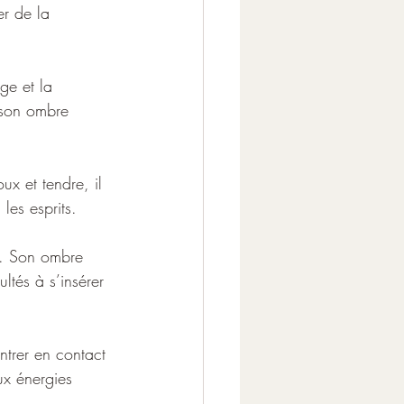
er de la 
ge et la 
 son ombre 
x et tendre, il 
les esprits. 
t. Son ombre 
ltés à s’insérer 
ntrer en contact 
ux énergies 