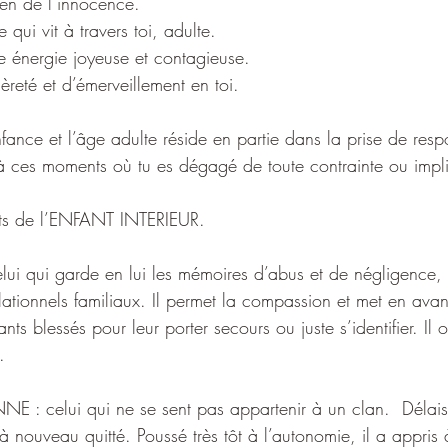
en de l’innocence.
le qui vit à travers toi, adulte.
énergie joyeuse et contagieuse.
gèreté et d’émerveillement en toi.
enfance et l’âge adulte réside en partie dans la prise de resp
 ces moments où tu es dégagé de toute contrainte ou impli
ts de l’ENFANT INTERIEUR.
ui qui garde en lui les mémoires d’abus et de négligence,
ationnels familiaux. Il permet la compassion et met en avant
ants blessés pour leur porter secours ou juste s’identifier. Il
. 
 celui qui ne se sent pas appartenir à un clan.  Délaiss
 à nouveau quitté. Poussé très tôt à l’autonomie, il a appris 