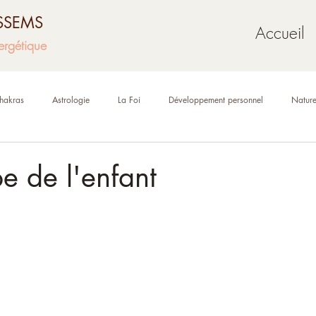
USSEMS
Accueil
ergétique
hakras
Astrologie
La Foi
Développement personnel
Natur
Mythologie
Géobiologie
Oracles et tarot
pe de l'enfant