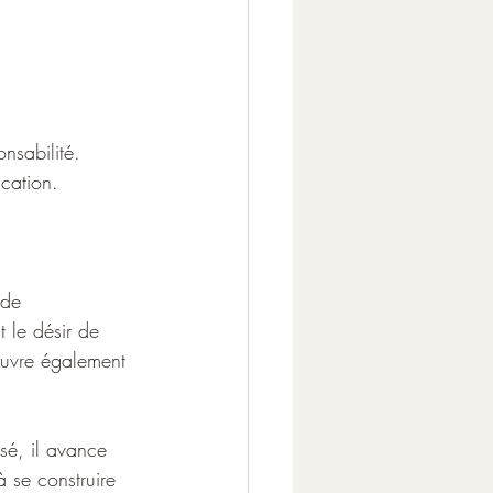
onsabilité.
cation. 
 de 
 le désir de 
 ouvre également 
é, il avance 
à se construire 