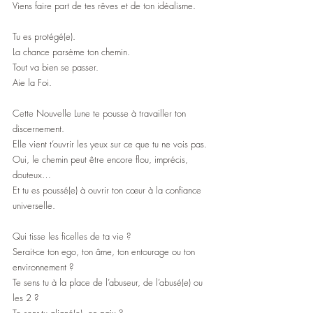
Viens faire part de tes rêves et de ton idéalisme.
Tu es protégé(e).
La chance parsème ton chemin.
Tout va bien se passer.
Aie la Foi.
Cette Nouvelle Lune te pousse à travailler ton 
discernement. 
Elle vient t’ouvrir les yeux sur ce que tu ne vois pas.
Oui, le chemin peut être encore flou, imprécis, 
douteux… 
Et tu es poussé(e) à ouvrir ton cœur à la confiance 
universelle.
Qui tisse les ficelles de ta vie ?
Serait-ce ton ego, ton âme, ton entourage ou ton 
environnement ?
Te sens tu à la place de l’abuseur, de l’abusé(e) ou 
les 2 ?