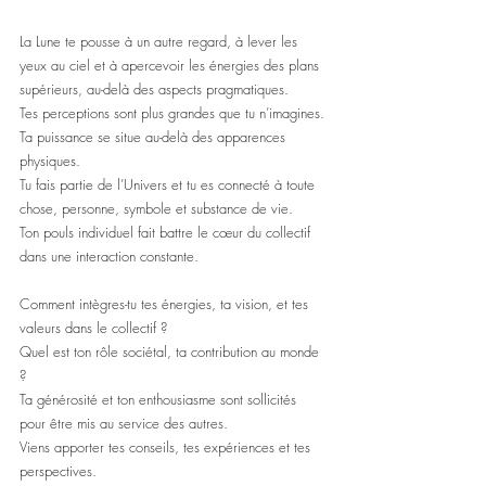
La Lune te pousse à un autre regard, à lever les 
yeux au ciel et à apercevoir les énergies des plans 
supérieurs, au-delà des aspects pragmatiques.   
Tes perceptions sont plus grandes que tu n’imagines.
Ta puissance se situe au-delà des apparences 
physiques.
Tu fais partie de l’Univers et tu es connecté à toute 
chose, personne, symbole et substance de vie.
Ton pouls individuel fait battre le cœur du collectif 
dans une interaction constante.
Comment intègres-tu tes énergies, ta vision, et tes 
valeurs dans le collectif ? 
Quel est ton rôle sociétal, ta contribution au monde 
?
Ta générosité et ton enthousiasme sont sollicités 
pour être mis au service des autres.
Viens apporter tes conseils, tes expériences et tes 
perspectives.