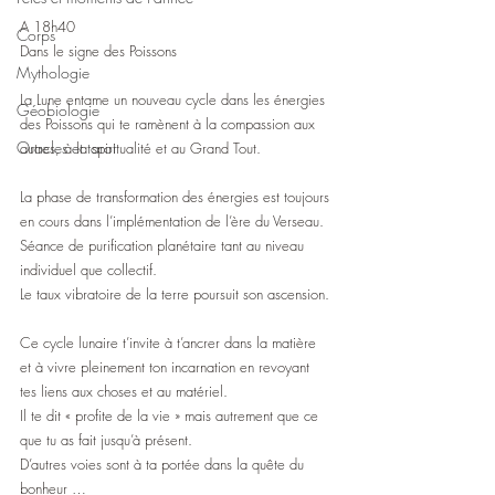
A 18h40
Corps
Dans le signe des Poissons
Mythologie
La Lune entame un nouveau cycle dans les énergies 
Géobiologie
des Poissons qui te ramènent à la compassion aux 
Oracles et tarot
autres, à la spiritualité et au Grand Tout.
La phase de transformation des énergies est toujours 
en cours dans l’implémentation de l’ère du Verseau.
Séance de purification planétaire tant au niveau 
individuel que collectif.
Le taux vibratoire de la terre poursuit son ascension. 
Ce cycle lunaire t’invite à t’ancrer dans la matière 
et à vivre pleinement ton incarnation en revoyant 
tes liens aux choses et au matériel. 
Il te dit « profite de la vie » mais autrement que ce 
que tu as fait jusqu’à présent. 
D’autres voies sont à ta portée dans la quête du 
bonheur …  