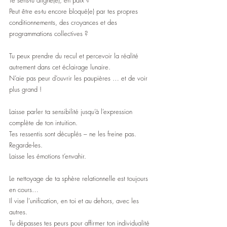
Te sens-tu aligné(e), en paix ? 
Peut être es-tu encore bloqué(e) par tes propres 
conditionnements, des croyances et des 
programmations collectives ?
Tu peux prendre du recul et percevoir la réalité 
autrement dans cet éclairage lunaire.
N’aie pas peur d’ouvrir les paupières … et de voir 
plus grand !
Laisse parler ta sensibilité jusqu’à l’expression 
complète de ton intuition.
Tes ressentis sont décuplés – ne les freine pas.
Regarde-les.
Laisse les émotions t’envahir. 
Le nettoyage de ta sphère relationnelle est toujours 
en cours… 
Il vise l’unification, en toi et au dehors, avec les 
autres.
Tu dépasses tes peurs pour affirmer ton individualité 