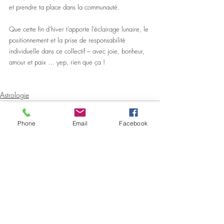
et prendre ta place dans la communauté.
Que cette fin d’hiver t’apporte l’éclairage lunaire, le 
positionnement et la prise de responsabilité 
individuelle dans ce collectif – avec joie, bonheur, 
amour et paix … yep, rien que ça !
Astrologie
Phone
Email
Facebook
Posts récents
Voir tout