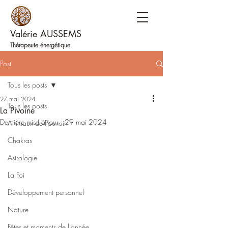
Valérie AUSSEMS
Thérapeute énergétique
Post
Tous les posts
27 mai 2024
Tous les posts
La Pivoine
Dernière mise à jour :
29 mai 2024
Animaux de Pouvoir
Chakras
Astrologie
La Foi
Développement personnel
Nature
Fêtes et moments de l'année