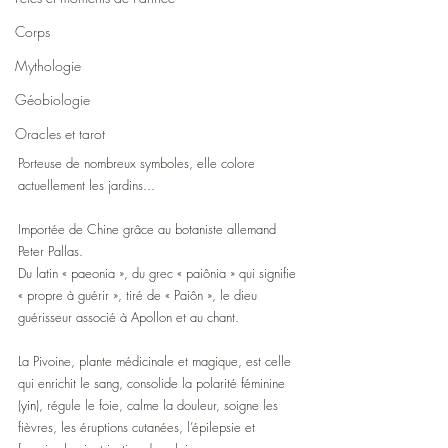
Corps
Mythologie
Géobiologie
Oracles et tarot
Porteuse de nombreux symboles, elle colore 
actuellement les jardins...
Importée de Chine grâce au botaniste allemand 
Peter Pallas.
Du latin « paeonia », du grec « paiônia » qui signifie 
« propre à guérir », tiré de « Paiôn », le dieu 
guérisseur associé à Apollon et au chant.  
La Pivoine, plante médicinale et magique, est celle 
qui enrichit le sang, consolide la polarité féminine 
(
yin
), régule le foie, calme la douleur, soigne les 
fièvres, les éruptions cutanées, l’épilepsie et 