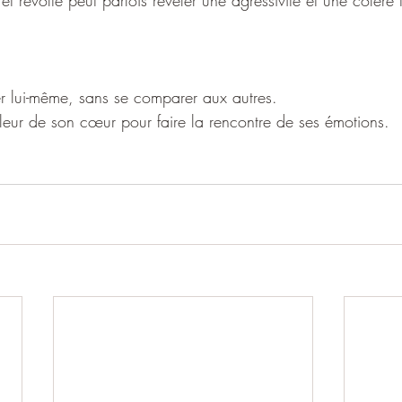
t révolté peut parfois révéler une agressivité et une colère 
r lui-même, sans se comparer aux autres.
leur de son cœur pour faire la rencontre de ses émotions.