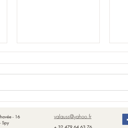
Plei
Nouvelle Lune du 14 juillet
valauss@yahoo.fr
havée - 16
- Spy
+ 32 479 64 63 76