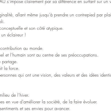
U s’impose clairement par sa différence en surfant sur un ve
ginalité, allant même jusqu’à prendre un contrepied par plais
li.
 conceptuelle et son côté atypique.
 un éclaireur !
a contribution au monde.
nel et l’humain sont au centre de ses préoccupations.
e partage.
it la force.
personnes qui ont une vision, des valeurs et des idées ident
ilieu de l’hiver. 
ées en vue d’améliorer la société, de la faire évoluer.
ssentiments et ses envies pour avancer.