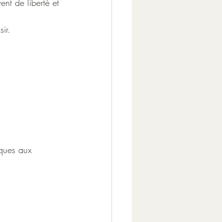
nt de liberté et 
ir. 
iques aux 