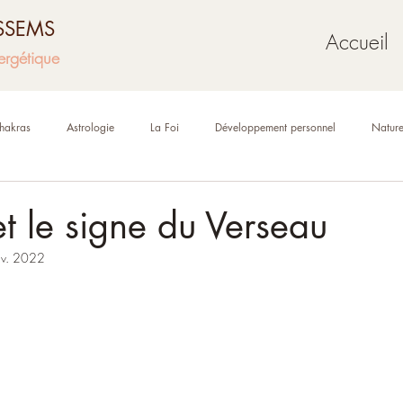
USSEMS
Accueil
ergétique
hakras
Astrologie
La Foi
Développement personnel
Natur
Mythologie
Géobiologie
Oracles et tarot
et le signe du Verseau
nv. 2022