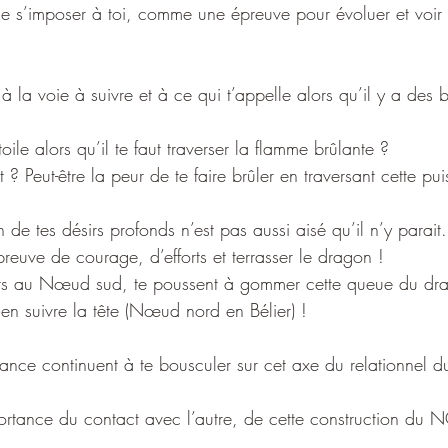
 s’imposer à toi, comme une épreuve pour évoluer et voir 
à la voie à suivre et à ce qui t’appelle alors qu’il y a des 
ile alors qu’il te faut traverser la flamme brûlante ?
t ? Peut-être la peur de te faire brûler en traversant cette pu
n de tes désirs profonds n’est pas aussi aisé qu’il n’y parait.
 preuve de courage, d’efforts et terrasser le dragon !
ints au Nœud sud, te poussent à gommer cette queue du d
en suivre la tête (Nœud nord en Bélier) ! 
ance continuent à te bousculer sur cet axe du relationnel du
mportance du contact avec l’autre, de cette construction du