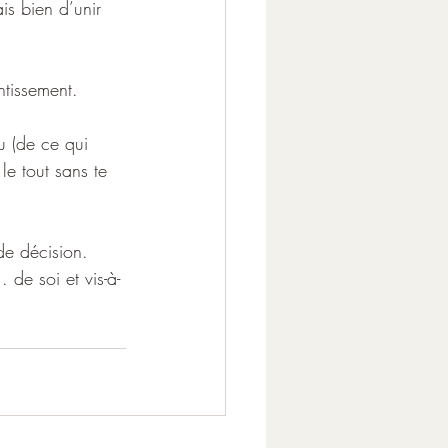
is bien d’unir 
tissement.
u (de ce qui 
le tout sans te 
de décision.
. de soi et vis-à-