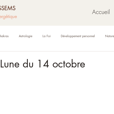
USSEMS
Accueil
ergétique
hakras
Astrologie
La Foi
Développement personnel
Natur
Mythologie
Géobiologie
Oracles et tarot
 Lune du 14 octobre