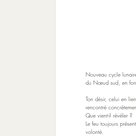
Nouveau cycle lunaire
du Nœud sud, en form
Ton désir, celui en li
rencontré concrètemen
Que vient-il révéler ?
Le feu toujours présen
volonté.