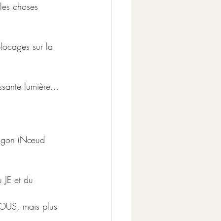
les choses 
blocages sur la 
issante lumière...
ragon (Nœud 
 JE et du 
 NOUS, mais plus 