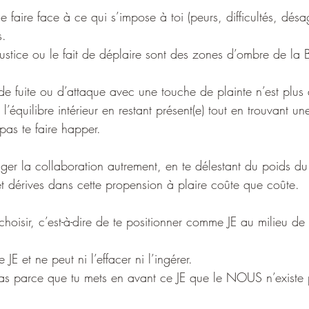
de faire face à ce qui s’impose à toi (peurs, difficultés, désa
s.
’injustice ou le fait de déplaire sont des zones d’ombre de la
 de fuite ou d’attaque avec une touche de plainte n’est plus
er l’équilibre intérieur en restant présent(e) tout en trouvant u
as te faire happer. 
sager la collaboration autrement, en te délestant du poids du
et dérives dans cette propension à plaire coûte que coûte. 
 choisir, c’est-à-dire de te positionner comme JE au milieu 
 et ne peut ni l’effacer ni l’ingérer. 
 pas parce que tu mets en avant ce JE que le NOUS n’existe 