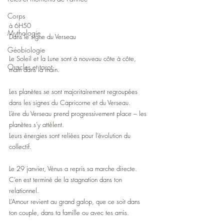
Corps
à 6H50
Mythologie
Dans le signe du Verseau 
Géobiologie
Le Soleil et la Lune sont à nouveau côte à côte, 
Oracles et tarot
main dans la main.
Les planètes se sont majoritairement regroupées 
dans les signes du Capricorne et du Verseau.
L’ère du Verseau prend progressivement place – les 
planètes s’y attèlent.
Leurs énergies sont reliées pour l’évolution du 
collectif.
Le 29 janvier, Vénus a repris sa marche directe. 
C’en est terminé de la stagnation dans ton 
relationnel.
L’Amour revient au grand galop, que ce soit dans 
ton couple, dans ta famille ou avec tes amis.