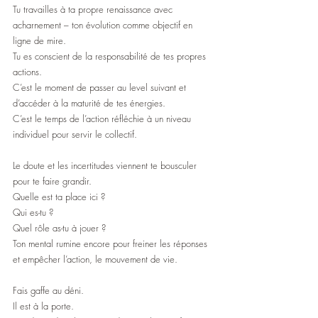
Tu travailles à ta propre renaissance avec 
acharnement – ton évolution comme objectif en 
ligne de mire.
Tu es conscient de la responsabilité de tes propres 
actions.
C’est le moment de passer au level suivant et 
d’accéder à la maturité de tes énergies. 
C’est le temps de l’action réfléchie à un niveau 
individuel pour servir le collectif.
Le doute et les incertitudes viennent te bousculer 
pour te faire grandir.
Quelle est ta place ici ?
Qui es-tu ?
Quel rôle as-tu à jouer ?
Ton mental rumine encore pour freiner les réponses 
et empêcher l’action, le mouvement de vie.
Fais gaffe au déni.
Il est à la porte.