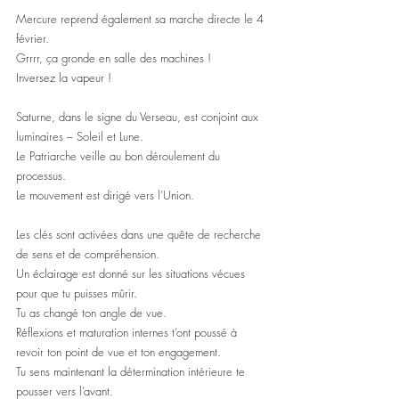
Mercure reprend également sa marche directe le 4 
février.
Grrrr, ça gronde en salle des machines ! 
Inversez la vapeur !
Saturne, dans le signe du Verseau, est conjoint aux 
luminaires – Soleil et Lune.
Le Patriarche veille au bon déroulement du 
processus.
Le mouvement est dirigé vers l’Union.
Les clés sont activées dans une quête de recherche 
de sens et de compréhension.
Un éclairage est donné sur les situations vécues 
pour que tu puisses mûrir.
Tu as changé ton angle de vue.
Réflexions et maturation internes t’ont poussé à 
revoir ton point de vue et ton engagement.
Tu sens maintenant la détermination intérieure te 
pousser vers l’avant.