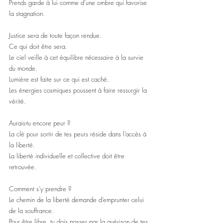
Prends garde à lui comme d’une ombre qui favorise 
la stagnation.
Justice sera de toute façon rendue.
Ce qui doit être sera.
Le ciel veille à cet équilibre nécessaire à la survie 
du monde.
Lumière est faite sur ce qui est caché.
Les énergies cosmiques poussent à faire ressurgir la 
vérité.
Aurais-tu encore peur ?
La clé pour sortir de tes peurs réside dans l’accès à 
la liberté.
La liberté individuelle et collective doit être 
retrouvée.
Comment s’y prendre ?
Le chemin de la liberté demande d’emprunter celui 
de la souffrance.
Pour être libre, tu dois passer par la guérison de tes 