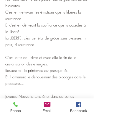
blessures.
C’est en (re)vivant tes émotions que tu libères la 
souffrance.
Et c’est en délivrant la souffrance que tu accèdes à 
la liberté.
La LIBERTE, c’est cet état de grâce sans blessure, ni 
peur, ni souffrance…
C’est la fin de l’hiver et avec elle la fin de la 
cristallisation des énergies.
Rassure-toi, le printemps est presque là. 
Et il amènera le dénouement des blocages dans le 
processus…
Joyeuse Nouvelle Lune à toi dans de belles 
énergies de liberté et d’union voire de réunion !
Astrologie
Phone
Email
Facebook