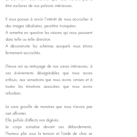
être esclaves de nos pulsions intérieures.
Il nous pousse à revoir l’intérêt de nous accrocher à 
des images idéalisées, peut-être tronquées.
A remettre en question les raisons qui nous poussent 
dans telle ou telle direction.
A déconstruite les schémas auxquels nous étions 
fermement accrochés.
L’heure est au nettoyage de nos caves intérieures, à 
ces événements désagréables que nous avons 
enfouis, aux sensations que nous avons omises et à 
toutes les émotions associées que nous avons 
refoulées.
La cave grouille de monstres que nous n’avons pas 
osé affronter.
Elle pullule d’affects non digérés.
Le corps somatise devant ces débordements, 
l’humeur plie sous la tension et l’onde de choc se 