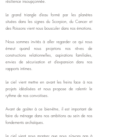
résilience insoupçonnée.
Le grand triangle d’eau formé par les planètes 
situées dans les signes du Scorpion, du Cancer et 
des Poissons vient nous bousculer dans nos émotions.
Nous sommes invités à aller regarder ce qui nous 
émeut quand nous projetons nos rêves de 
constructions relationnelles, aspirations familiales, 
envies de sécurisation et d’expansion dans nos 
rapports intimes.
Le ciel vient mettre en avant les freins face à nos 
projets idéalisées et nous propose de ralentir le 
rythme de nos convoitises.
Avant de goûter à ce bien-être, il est important de 
faire du ménage dans nos ambitions au sein de nos 
fondements archaïques.
Le ciel vient nous montrer que nous n’avons pas à 