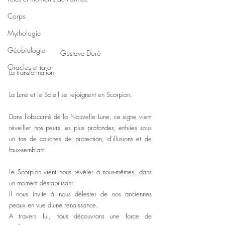
Corps
Mythologie
Géobiologie
Gustave Doré
Oracles et tarot
La transformation
La Lune et le Soleil se rejoignent en Scorpion.
Dans l’obscurité de la Nouvelle Lune, ce signe vient 
réveiller nos peurs les plus profondes, enfuies sous 
un tas de couches de protection, d’illusions et de 
faux-semblant.
Le Scorpion vient nous révéler à nous-mêmes, dans 
un moment déstabilisant.
Il nous invite à nous délester de nos anciennes 
peaux en vue d’une renaissance.
A travers lui, nous découvrons une force de 