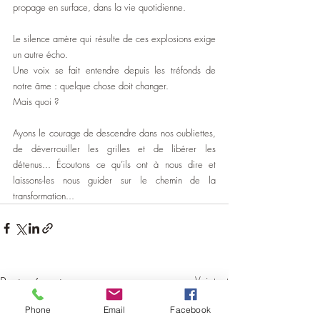
propage en surface, dans la vie quotidienne.
Le silence amère qui résulte de ces explosions exige 
un autre écho.
Une voix se fait entendre depuis les tréfonds de 
notre âme : quelque chose doit changer.
Mais quoi ?
Ayons le courage de descendre dans nos oubliettes, 
de déverrouiller les grilles et de libérer les 
détenus... Écoutons ce qu’ils ont à nous dire et 
laissons-les nous guider sur le chemin de la 
transformation...
Posts récents
Voir tout
Phone
Email
Facebook