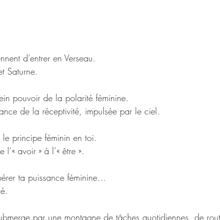
iennent d’entrer en Verseau.
et Saturne.
in pouvoir de la polarité féminine.
ance de la réceptivité, impulsée par le ciel.
r le principe féminin en toi.
 l’« avoir » à l’« être ».
bérer ta puissance féminine…
té.
submerge par une montagne de tâches quotidiennes, de rout