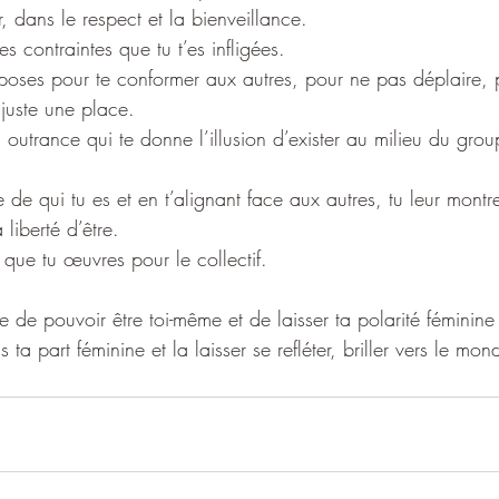
r, dans le respect et la bienveillance.
des contraintes que tu t’es infligées.
mposes pour te conformer aux autres, pour ne pas déplaire, 
juste une place.
à outrance qui te donne l’illusion d’exister au milieu du grou
de qui tu es et en t’alignant face aux autres, tu leur montr
 liberté d’être.  
i que tu œuvres pour le collectif.
 de pouvoir être toi-même et de laisser ta polarité féminine 
 ta part féminine et la laisser se refléter, briller vers le m