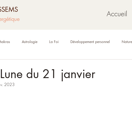
USSEMS
Accueil
ergétique
hakras
Astrologie
La Foi
Développement personnel
Natur
Mythologie
Géobiologie
Oracles et tarot
Lune du 21 janvier
nv. 2023