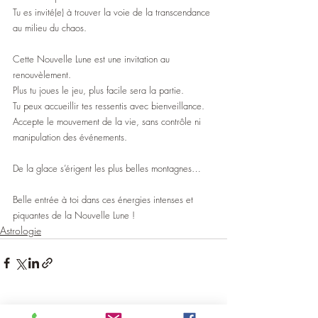
Tu es invité(e) à trouver la voie de la transcendance 
au milieu du chaos. 
Cette Nouvelle Lune est une invitation au 
renouvèlement.
Plus tu joues le jeu, plus facile sera la partie.
Tu peux accueillir tes ressentis avec bienveillance.
Accepte le mouvement de la vie, sans contrôle ni 
manipulation des événements.
De la glace s’érigent les plus belles montagnes…
Belle entrée à toi dans ces énergies intenses et 
piquantes de la Nouvelle Lune !
Astrologie
Posts récents
Voir tout