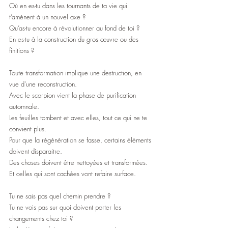
Où en es-tu dans les tournants de ta vie qui 
t’amènent à un nouvel axe ?
Qu’as-tu encore à révolutionner au fond de toi ?
En es-tu à la construction du gros œuvre ou des 
finitions ?
Toute transformation implique une destruction, en 
vue d’une reconstruction.
Avec le scorpion vient la phase de purification 
automnale.
Les feuilles tombent et avec elles, tout ce qui ne te 
convient plus.
Pour que la régénération se fasse, certains éléments 
doivent disparaitre.
Des choses doivent être nettoyées et transformées.
Et celles qui sont cachées vont refaire surface.
Tu ne sais pas quel chemin prendre ?
Tu ne vois pas sur quoi doivent porter les 
changements chez toi ?