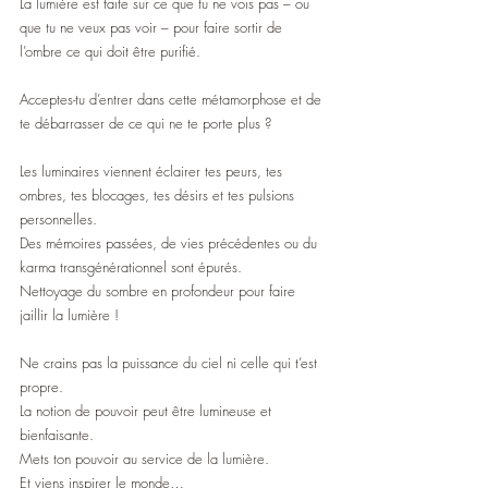
La lumière est faite sur ce que tu ne vois pas – ou 
que tu ne veux pas voir – pour faire sortir de 
l’ombre ce qui doit être purifié.
Acceptes-tu d’entrer dans cette métamorphose et de 
te débarrasser de ce qui ne te porte plus ?
Les luminaires viennent éclairer tes peurs, tes 
ombres, tes blocages, tes désirs et tes pulsions 
personnelles.
Des mémoires passées, de vies précédentes ou du 
karma transgénérationnel sont épurés. 
Nettoyage du sombre en profondeur pour faire 
jaillir la lumière !
Ne crains pas la puissance du ciel ni celle qui t’est 
propre.
La notion de pouvoir peut être lumineuse et 
bienfaisante.
Mets ton pouvoir au service de la lumière.
Et viens inspirer le monde…