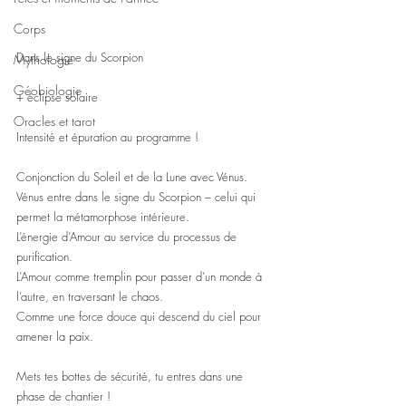
Corps
Dans le signe du Scorpion
Mythologie
Géobiologie
+ éclipse solaire
Oracles et tarot
Intensité et épuration au programme !
Conjonction du Soleil et de la Lune avec Vénus.
Vénus entre dans le signe du Scorpion – celui qui 
permet la métamorphose intérieure.
L’énergie d’Amour au service du processus de 
purification.
L’Amour comme tremplin pour passer d’un monde à 
l’autre, en traversant le chaos.
Comme une force douce qui descend du ciel pour 
amener la paix.
Mets tes bottes de sécurité, tu entres dans une 
phase de chantier !