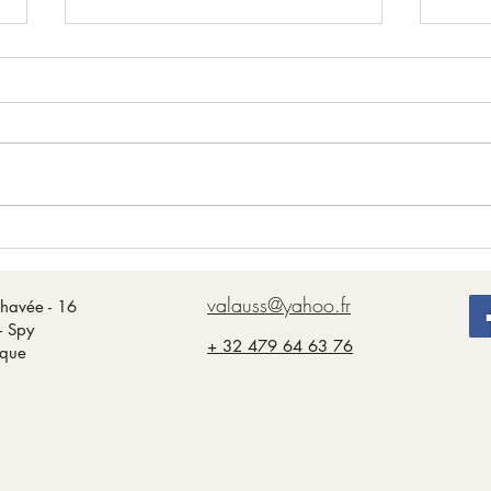
Plei
Nouvelle Lune du 14 juillet
valauss@yahoo.fr
havée - 16
- Spy
+ 32 479 64 63 76
ique