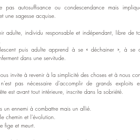
ie pas autosuffisance ou condescendance mais impliqu
 et une sagesse acquise.
nir adulte, individu responsable et indépendant, libre de 
.
lescent puis adulte apprend à se « déchainer », à se dé
nferment dans une servitude.
us invite à revenir à la simplicité des choses et à nous co
’est pas nécessaire d’accomplir de grands exploits ext
e est avant tout intérieure, inscrite dans la sobriété.
s un ennemi à combattre mais un allié.
 le chemin et l’évolution.
e fige et meurt.