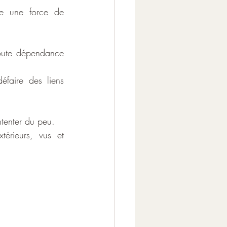
e une force de 
toute dépendance 
faire des liens 
ntenter du peu.
érieurs, vus et 