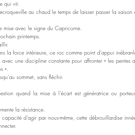
e qui vit.
ecroqueville au chaud le temps de laisser passer la saison 
e mise avec le signe du Capricorne.
prochain printemps.
llir.
rs la force intérieure, ce roc comme point d'appui inébranl
ps avec une discipline constante pour affronter « les pentes 
s ».
squ’au sommet, sans fléchir.
uestion quand la mise à l’écart est génératrice ou porte
gmente la résistance.
re capacité d’agir par nous-même, cette débrouillardise inné
nnecter.