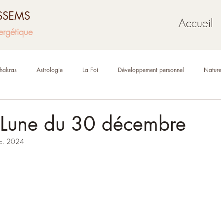
USSEMS
Accueil
ergétique
hakras
Astrologie
La Foi
Développement personnel
Natur
Mythologie
Géobiologie
Oracles et tarot
 Lune du 30 décembre
c. 2024