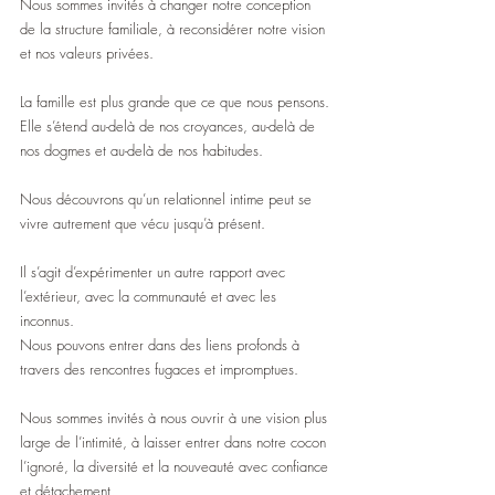
Nous sommes invités à changer notre conception 
de la structure familiale, à reconsidérer notre vision 
et nos valeurs privées.
La famille est plus grande que ce que nous pensons.
Elle s’étend au-delà de nos croyances, au-delà de 
nos dogmes et au-delà de nos habitudes.
Nous découvrons qu’un relationnel intime peut se 
vivre autrement que vécu jusqu’à présent.
Il s’agit d’expérimenter un autre rapport avec 
l’extérieur, avec la communauté et avec les 
inconnus.
Nous pouvons entrer dans des liens profonds à 
travers des rencontres fugaces et impromptues.  
Nous sommes invités à nous ouvrir à une vision plus 
large de l’intimité, à laisser entrer dans notre cocon 
l’ignoré, la diversité et la nouveauté avec confiance 
et détachement.