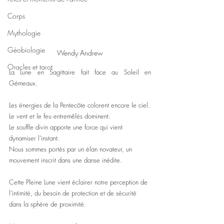
Corps
Mythologie
Géobiologie
Wendy Andrew
Oracles et tarot
La Lune en Sagittaire fait face au Soleil en 
Gémeaux.
Les énergies de la Pentecôte colorent encore le ciel.
Le vent et le feu entremêlés dominent.
Le souffle divin apporte une force qui vient 
dynamiser l’instant.
Nous sommes portés par un élan novateur, un 
mouvement inscrit dans une danse inédite.
Cette Pleine Lune vient éclairer notre perception de 
l’intimité, du besoin de protection et de sécurité 
dans la sphère de proximité.  