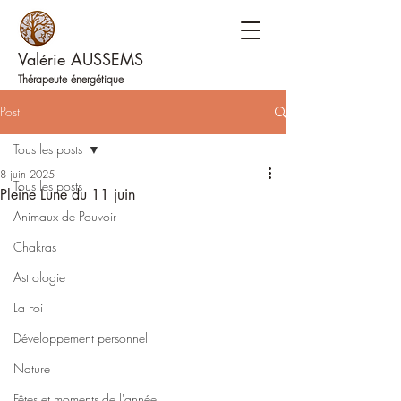
Valérie AUSSEMS
Thérapeute énergétique
Post
Tous les posts
8 juin 2025
Tous les posts
Pleine Lune du 11 juin
Animaux de Pouvoir
Chakras
Astrologie
La Foi
Développement personnel
Nature
Fêtes et moments de l'année