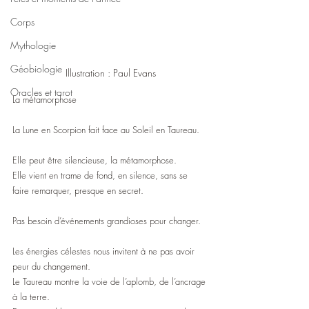
Corps
Mythologie
Géobiologie
Illustration : Paul Evans
Oracles et tarot
La métamorphose
La Lune en Scorpion fait face au Soleil en Taureau.
Elle peut être silencieuse, la métamorphose.
Elle vient en trame de fond, en silence, sans se 
faire remarquer, presque en secret.
Pas besoin d’événements grandioses pour changer.
Les énergies célestes nous invitent à ne pas avoir 
peur du changement.
Le Taureau montre la voie de l’aplomb, de l’ancrage 
à la terre.