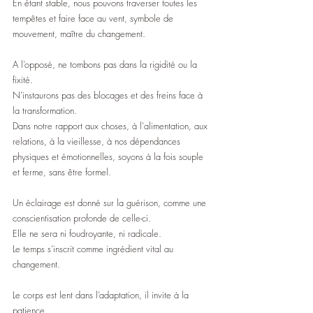
En étant stable, nous pouvons traverser toutes les 
tempêtes et faire face au vent, symbole de 
mouvement, maître du changement.
A l’opposé, ne tombons pas dans la rigidité ou la 
fixité.
N’instaurons pas des blocages et des freins face à 
la transformation.
Dans notre rapport aux choses, à l'alimentation, aux 
relations, à la vieillesse, à nos dépendances 
physiques et émotionnelles, soyons à la fois souple 
et ferme, sans être formel.
Un éclairage est donné sur la guérison, comme une 
conscientisation profonde de celle-ci.
Elle ne sera ni foudroyante, ni radicale.
Le temps s’inscrit comme ingrédient vital au 
changement.
Le corps est lent dans l’adaptation, il invite à la 
patience.