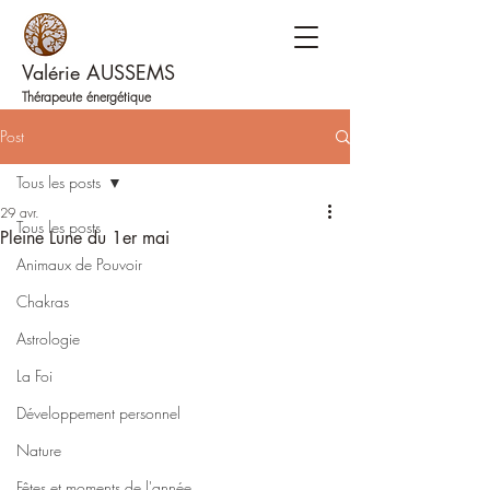
Valérie AUSSEMS
Thérapeute énergétique
Post
Tous les posts
29 avr.
Tous les posts
Pleine Lune du 1er mai
Animaux de Pouvoir
Chakras
Astrologie
La Foi
Développement personnel
Nature
Fêtes et moments de l'année