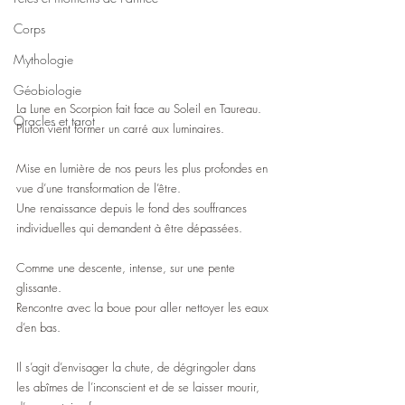
Corps
Mythologie
Géobiologie
La Lune en Scorpion fait face au Soleil en Taureau.
Oracles et tarot
Pluton vient former un carré aux luminaires.
Mise en lumière de nos peurs les plus profondes en 
vue d’une transformation de l’être.
Une renaissance depuis le fond des souffrances 
individuelles qui demandent à être dépassées.
Comme une descente, intense, sur une pente 
glissante.
Rencontre avec la boue pour aller nettoyer les eaux 
d’en bas.
Il s’agit d’envisager la chute, de dégringoler dans 
les abîmes de l’inconscient et de se laisser mourir, 