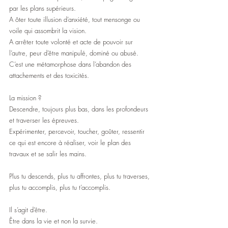
par les plans supérieurs.
A ôter toute illusion d’anxiété, tout mensonge ou 
voile qui assombrit la vision.  
A arrêter toute volonté et acte de pouvoir sur 
l’autre, peur d’être manipulé, dominé ou abusé.
C’est une métamorphose dans l’abandon des 
attachements et des toxicités.
La mission ?
Descendre, toujours plus bas, dans les profondeurs 
et traverser les épreuves.
Expérimenter, percevoir, toucher, goûter, ressentir 
ce qui est encore à réaliser, voir le plan des 
travaux et se salir les mains.
Plus tu descends, plus tu affrontes, plus tu traverses, 
plus tu accomplis, plus tu t’accomplis.
Il s’agit d’être.
Être dans la vie et non la survie.