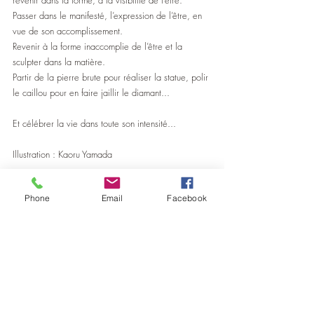
revenir dans la forme, à la visibilité de l’être.
Passer dans le manifesté, l’expression de l’être, en 
vue de son accomplissement.
Revenir à la forme inaccomplie de l’être et la 
sculpter dans la matière.
Partir de la pierre brute pour réaliser la statue, polir 
le caillou pour en faire jaillir le diamant...
Et célébrer la vie dans toute son intensité...
Illustration : Kaoru Yamada
Phone
Email
Facebook
Posts récents
Voir tout