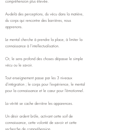
compréhension plus élevée.  
Au-delà des perceptions, du vécu dans la matière, 
du corps qui rencontre des barrières, nous 
apprenons.
Le mental cherche à prendre la place, à limiter la 
connaissance à l’intellectualisation.
Or, le sens profond des choses dépasse le simple 
vécu ou le savoir.
Tout enseignement passe par les 3 niveaux 
d’intégration ; le corps pour l’expérience, le mental 
pour la connaissance et le cœur pour l’émotionnel.
La vérité se cache derrière les apparences.
Un désir ardent brûle, activant cette soif de 
connaissance, cette volonté de savoir et cette 
recherche de compréhension.