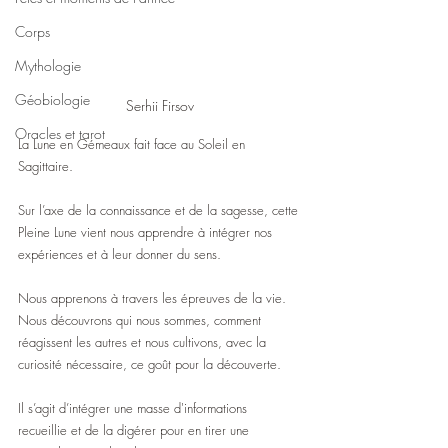
Corps
Mythologie
Géobiologie
Serhii Firsov
Oracles et tarot
La Lune en Gémeaux fait face au Soleil en 
Sagittaire.
Sur l’axe de la connaissance et de la sagesse, cette 
Pleine Lune vient nous apprendre à intégrer nos 
expériences et à leur donner du sens.
Nous apprenons à travers les épreuves de la vie.
Nous découvrons qui nous sommes, comment 
réagissent les autres et nous cultivons, avec la 
curiosité nécessaire, ce goût pour la découverte.
Il s’agit d’intégrer une masse d'informations 
recueillie et de la digérer pour en tirer une 