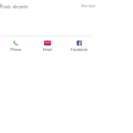
Posts récents
Voir tout
Phone
Email
Facebook
Commentaires
Pleine Lune du 3