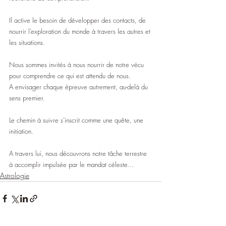
Il active le besoin de développer des contacts, de 
nourrir l’exploration du monde à travers les autres et 
les situations.
Nous sommes invités à nous nourrir de notre vécu 
pour comprendre ce qui est attendu de nous.
A envisager chaque épreuve autrement, au-delà du 
sens premier.
Le chemin à suivre s’inscrit comme une quête, une 
initiation.
A travers lui, nous découvrons notre tâche terrestre 
à accomplir impulsée par le mandat céleste...
Astrologie