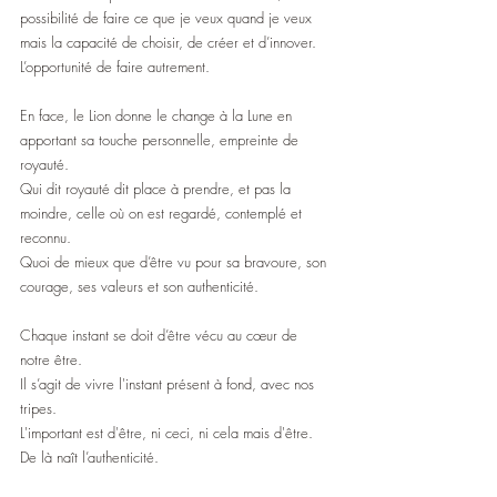
possibilité de faire ce que je veux quand je veux 
mais la capacité de choisir, de créer et d’innover.
L’opportunité de faire autrement.
En face, le Lion donne le change à la Lune en 
apportant sa touche personnelle, empreinte de 
royauté.
Qui dit royauté dit place à prendre, et pas la 
moindre, celle où on est regardé, contemplé et 
reconnu.
Quoi de mieux que d’être vu pour sa bravoure, son 
courage, ses valeurs et son authenticité.
Chaque instant se doit d’être vécu au cœur de 
notre être.
Il s’agit de vivre l'instant présent à fond, avec nos 
tripes.
L'important est d'être, ni ceci, ni cela mais d'être.
De là naît l’authenticité.