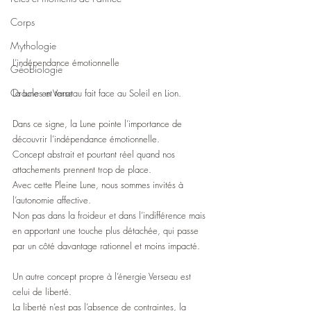
Corps
Mythologie
L’indépendance émotionnelle
Géobiologie
Oracles et tarot
La Lune en Verseau fait face au Soleil en Lion.
Dans ce signe, la Lune pointe l’importance de 
découvrir l’indépendance émotionnelle.
Concept abstrait et pourtant réel quand nos 
attachements prennent trop de place.
Avec cette Pleine Lune, nous sommes invités à 
l’autonomie affective.
Non pas dans la froideur et dans l’indifférence mais 
en apportant une touche plus détachée, qui passe 
par un côté davantage rationnel et moins impacté.
Un autre concept propre à l’énergie Verseau est 
celui de liberté.
La liberté n’est pas l’absence de contraintes, la 