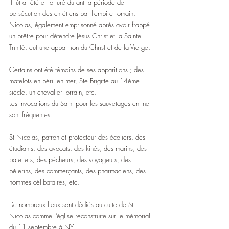
Il fût arrêté et torturé durant la période de 
persécution des chrétiens par l’empire romain.
Nicolas, également emprisonné après avoir frappé 
un prêtre pour défendre Jésus Christ et la Sainte 
Trinité, eut une apparition du Christ et de la Vierge.  
Certains ont été témoins de ses apparitions ; des 
matelots en péril en mer, Ste Brigitte au 14ème 
siècle, un chevalier lorrain, etc.
Les invocations du Saint pour les sauvetages en mer 
sont fréquentes.
St Nicolas, patron et protecteur des écoliers, des 
étudiants, des avocats, des kinés, des marins, des 
bateliers, des pécheurs, des voyageurs, des 
pèlerins, des commerçants, des pharmaciens, des 
hommes célibataires, etc.
De nombreux lieux sont dédiés au culte de St 
Nicolas comme l’église reconstruite sur le mémorial 
du 11 septembre à NY.