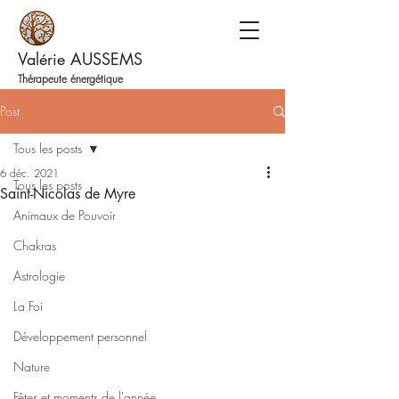
Valérie AUSSEMS
Thérapeute énergétique
Post
Tous les posts
6 déc. 2021
Tous les posts
Saint-Nicolas de Myre
Animaux de Pouvoir
Chakras
Astrologie
La Foi
Développement personnel
Nature
Fêtes et moments de l'année