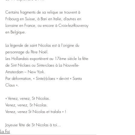
Certains fragments de sa relique se trouvent à 
Fribourg en Suisse, à Bari en Italie, d’autres en 
Lorraine en France, ou encore à Croix-lez-Rouveroy 
en Belgique.
La légende de saint Nicolas est à l'origine du 
personnage du Père Noël.
Les Hollandais exportèrent au 17ème siècle la fête 
de Sint Niclaes ou Sinterclaes à La Nouvelle-
Amsterdam – New York. 
Par déformation, « Sinte(r)claes » devint « Santa 
Claus ».
« Venez, venez, St Nicolas. 
Venez, venez, St Nicolas. 
Venez, venez St Nicolas et tralala » !
Joyeuse fête de St Nicolas à toi…
La Foi