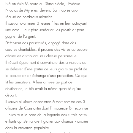
Né en Asie Mineure au 3ème siècle, L’Evêque 
Nicolas de Myre est devenu Saint après avoir 
réalisé de nombreux miracles.
Il sauva notamment 3 jeunes filles en leur octroyant 
une dote – leur père souhaitait les prostituer pour 
gagner de l’argent.
Défenseur des persécutés, engagé dans des 
œuvres charitables, il procura des vivres au peuple 
affamé en distribuant sa richesse personnelle. 
Il réussit également à convaincre des armateurs de 
se délester d’une partie de leurs grains au profit de 
la population en échange d’une protection. Ce que 
fit les armateurs. A leur arrivée au port de 
destination, le blé avait la même quantité qu’au 
départ.
Il sauva plusieurs condamnés à mort comme ces 3 
officiers de Constantin dont l’innocence fût reconnue 
– histoire à la base de la légende des « trois petits 
enfants qui s’en allaient glaner aux champs » ancrée 
dans la croyance populaire. 