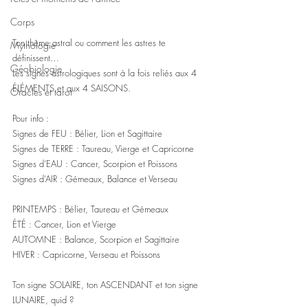
Corps
Ton thème astral ou comment les astres te 
Mythologie
définissent…
Géobiologie
Les signes astrologiques sont à la fois reliés aux 4 
ÉLÉMENTS et aux 4 SAISONS.
Oracles et tarot
Pour info :
Signes de FEU : Bélier, Lion et Sagittaire
Signes de TERRE : Taureau, Vierge et Capricorne
Signes d’EAU : Cancer, Scorpion et Poissons
Signes d’AIR : Gémeaux, Balance et Verseau
PRINTEMPS : Bélier, Taureau et Gémeaux
ÉTÉ : Cancer, Lion et Vierge
AUTOMNE : Balance, Scorpion et Sagittaire
HIVER : Capricorne, Verseau et Poissons
Ton signe SOLAIRE, ton ASCENDANT et ton signe 
LUNAIRE, quid ?