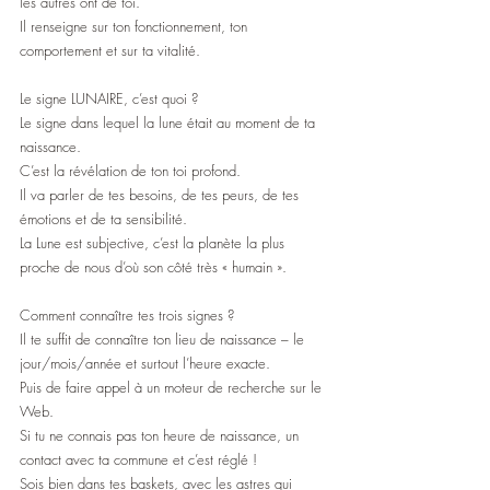
les autres ont de toi.
Il renseigne sur ton fonctionnement, ton 
comportement et sur ta vitalité.
Le signe LUNAIRE, c’est quoi ?
Le signe dans lequel la lune était au moment de ta 
naissance.
C’est la révélation de ton toi profond.
Il va parler de tes besoins, de tes peurs, de tes 
émotions et de ta sensibilité. 
La Lune est subjective, c’est la planète la plus 
proche de nous d’où son côté très « humain ».
Comment connaître tes trois signes ?
Il te suffit de connaître ton lieu de naissance – le 
jour/mois/année et surtout l’heure exacte.
Puis de faire appel à un moteur de recherche sur le 
Web.
Si tu ne connais pas ton heure de naissance, un 
contact avec ta commune et c’est réglé !
Sois bien dans tes baskets, avec les astres qui 