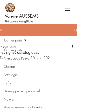
Valérie AUSSEMS
Thérapeute énergétique
Post
Tous les posts
9 sept. 2021
Tous les posts
Tes signes astrologiques
Dernière mise à jour :
10 sept. 2021
Animaux de Pouvoir
Chakras
Astrologie
La Foi
Développement personnel
Nature
Fêtes et moments de l'année