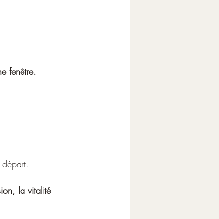
e fenêtre.
 départ.
n, la vitalité 