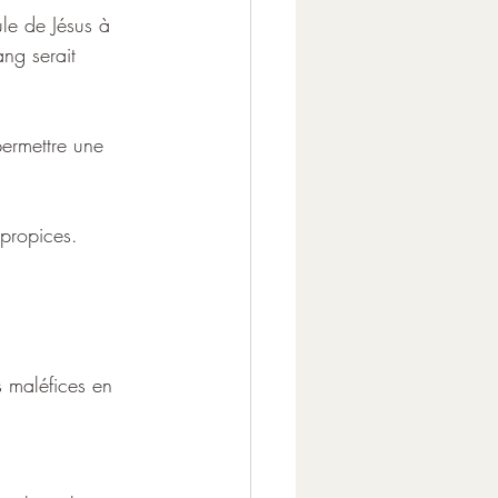
ule de Jésus à 
ang serait 
permettre une 
s propices.
es maléfices en 