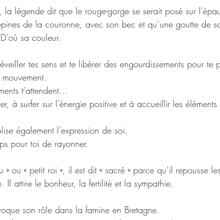
 la légende dit que le rouge-gorge se serait posé sur l’épa
es épines de la couronne, avec son bec et qu’une goutte de s
D’où sa couleur.
éveiller tes sens et te libérer des engourdissements pour te 
e mouvement.
ents t’attendent…
ter, à surfer sur l’énergie positive et à accueillir les élément
ise également l’expression de soi. 
mps pour toi de rayonner. 
» ou « petit roi », il est dit « sacré » parce qu’il repousse l
 Il attire le bonheur, la fertilité et la sympathie.
voque son rôle dans la famine en Bretagne. 