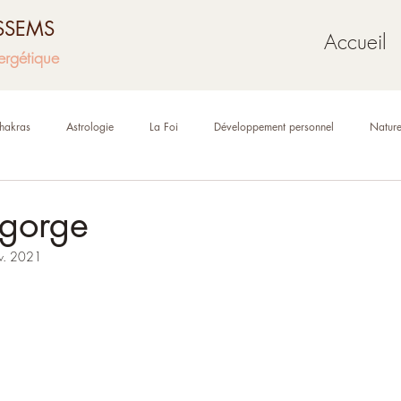
USSEMS
Accueil
ergétique
hakras
Astrologie
La Foi
Développement personnel
Natur
Mythologie
Géobiologie
Oracles et tarot
-gorge
v. 2021