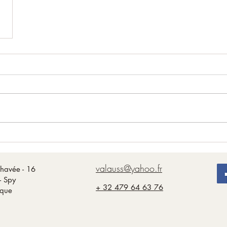
valauss@yahoo.fr
havée - 16
- Spy
+ 32 479 64 63 76
ique