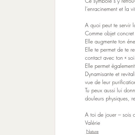
Ce symbole s’y retrouv
l’enracinement et la vit
A quoi peut te servir 
Comme objet concret o
Elle augmente ton éner
Elle te permet de te r
contact avec ton « soi
Elle permet également 
Dynamisante et revital
vue de leur purificati
Tu peux aussi lui donn
douleurs physiques, re
A toi de jouer – sois cr
Valérie
Nature