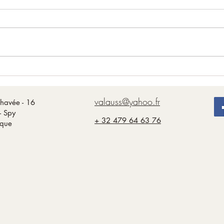
La Pivoine
L'élé
valauss@yahoo.fr
havée - 16
- Spy
+ 32 479 64 63 76
ique