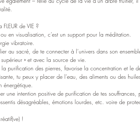
e également – relié au cycle de la vie d’un arbre fruitier, il
alité.
la FLEUR de VIE ?
u en visualisation, c’est un support pour la méditation.
gie vibratoire. 
elier au sacré, de te connecter à l’univers dans son ensemble
 supérieur » et avec la source de vie. 
la purification des pierres, favorise la concentration et le 
isante, tu peux y placer de l’eau, des aliments ou des huiles
on énergétique.
er une intention positive de purification de tes souffrances,
ssentis désagréables, émotions lourdes, etc. voire de protec
éatif(ve) ! 