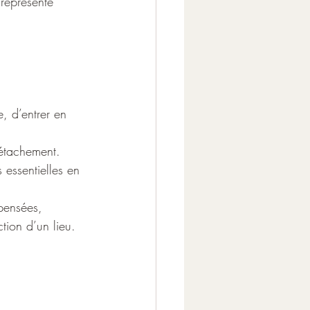
 représente 
, d’entrer en 
détachement.
 essentielles en 
 pensées, 
tion d’un lieu.