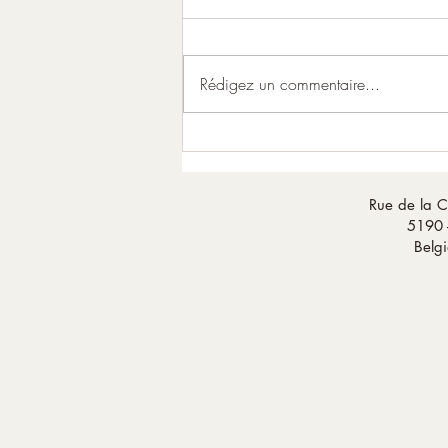
Solstice d’hiver
Rédigez un commentaire...
Rue de la C
5190 
Belg