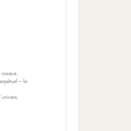
n rosace.
erpétuel – le 
’univers. 