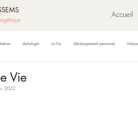
USSEMS
Accueil
ergétique
hakras
Astrologie
La Foi
Développement personnel
Natur
Mythologie
Géobiologie
Oracles et tarot
de Vie
nv. 2022