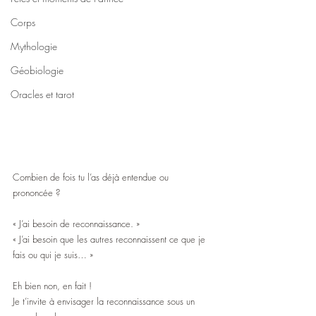
Corps
Mythologie
Géobiologie
Oracles et tarot
Combien de fois tu l’as déjà entendue ou 
prononcée ? 
« J’ai besoin de reconnaissance. »
« J’ai besoin que les autres reconnaissent ce que je 
fais ou qui je suis… »
Eh bien non, en fait !
Je t’invite à envisager la reconnaissance sous un 