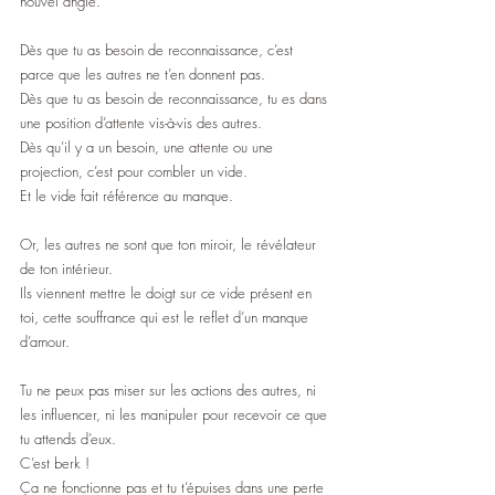
nouvel angle.
Dès que tu as besoin de reconnaissance, c’est 
parce que les autres ne t’en donnent pas.
Dès que tu as besoin de reconnaissance, tu es dans 
une position d’attente vis-à-vis des autres.
Dès qu’il y a un besoin, une attente ou une 
projection, c’est pour combler un vide.
Et le vide fait référence au manque.
Or, les autres ne sont que ton miroir, le révélateur 
de ton intérieur.
Ils viennent mettre le doigt sur ce vide présent en 
toi, cette souffrance qui est le reflet d’un manque 
d’amour.
Tu ne peux pas miser sur les actions des autres, ni 
les influencer, ni les manipuler pour recevoir ce que 
tu attends d’eux. 
C’est berk !
Ça ne fonctionne pas et tu t’épuises dans une perte 