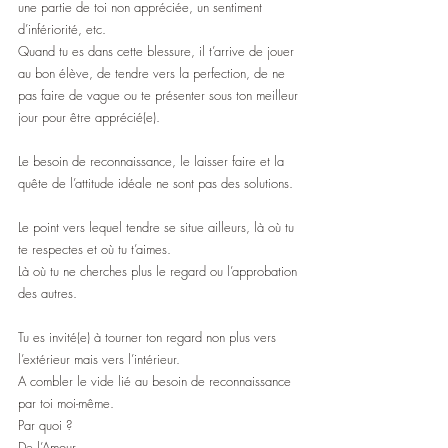
une partie de toi non appréciée, un sentiment 
d’infériorité, etc. 
Quand tu es dans cette blessure, il t’arrive de jouer 
au bon élève, de tendre vers la perfection, de ne 
pas faire de vague ou te présenter sous ton meilleur 
jour pour être apprécié(e).
Le besoin de reconnaissance, le laisser faire et la 
quête de l’attitude idéale ne sont pas des solutions.
Le point vers lequel tendre se situe ailleurs, là où tu 
te respectes et où tu t’aimes.
Là où tu ne cherches plus le regard ou l’approbation 
des autres.
Tu es invité(e) à tourner ton regard non plus vers 
l’extérieur mais vers l’intérieur. 
A combler le vide lié au besoin de reconnaissance 
par toi moi-même.
Par quoi ?
De l’Amour… 