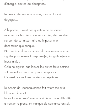
d’énergie, source de déceptions.
Le besoin de reconnaissance, c’est un brol à 
dégager…
A l’opposé, il n’est pas question de se laisser 
marcher sur les pieds, de se sacrifier, de prendre 
sur soi, de se laisser faire ou imposer une 
domination quelconque.
Ne pas être dans un besoin de reconnaissance ne 
signifie pas devenir transparent(e), insignifiant(e) ou 
inexistant(e).
Cela ne signifie pas laisser les autres faire comme 
si tu n’existais pas et ne pas te respecter. 
Ce n’est pas se faire oublier ou déprécier.
Le besoin de reconnaissance fait référence à ta 
blessure de rejet. 
La souffrance liée à une mise à l’écart, une difficulté 
à trouver ta place, un manque de confiance en soi, 