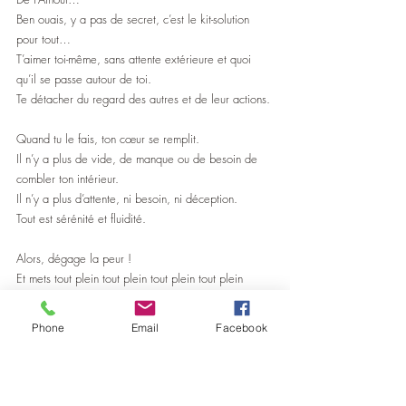
Ben ouais, y a pas de secret, c’est le kit-solution 
pour tout…
T’aimer toi-même, sans attente extérieure et quoi 
qu’il se passe autour de toi.
Te détacher du regard des autres et de leur actions.
Quand tu le fais, ton cœur se remplit.
Il n’y a plus de vide, de manque ou de besoin de 
combler ton intérieur.
Il n’y a plus d’attente, ni besoin, ni déception.
Tout est sérénité et fluidité.
Alors, dégage la peur !
Et mets tout plein tout plein tout plein tout plein 
d’Amour à la place…
Développement personnel
Phone
Email
Facebook