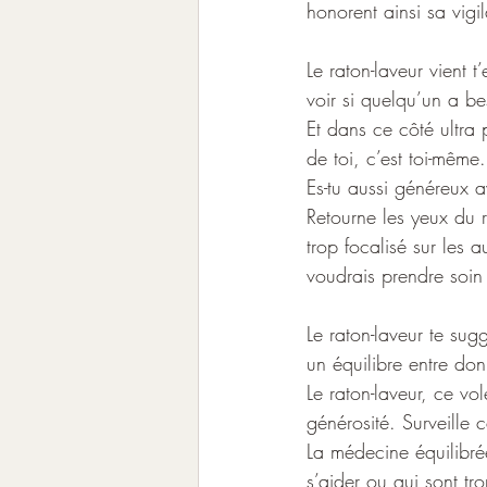
honorent ainsi sa vig
Le raton-laveur vient 
voir si quelqu’un a be
Et dans ce côté ultra 
de toi, c’est toi-même.
Es-tu aussi généreux a
Retourne les yeux du ra
trop focalisé sur les 
voudrais prendre soin
Le raton-laveur te sug
un équilibre entre do
Le raton-laveur, ce vo
générosité. Surveille
La médecine équilibré
s’aider ou qui sont t