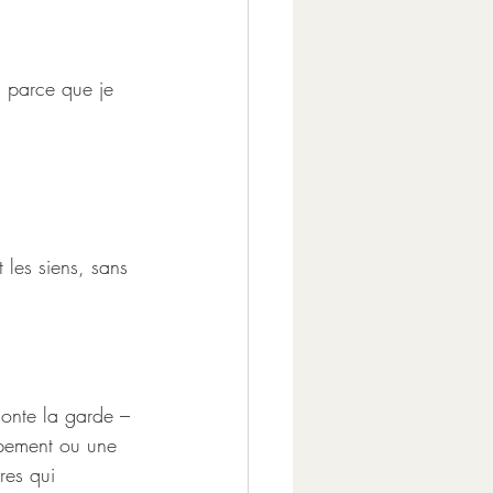
m parce que je 
 les siens, sans 
monte la garde – 
mpement ou une 
res qui 