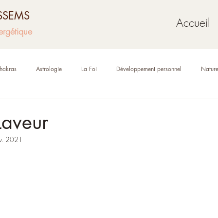
USSEMS
Accueil
ergétique
hakras
Astrologie
La Foi
Développement personnel
Natur
Mythologie
Géobiologie
Oracles et tarot
Laveur
v. 2021