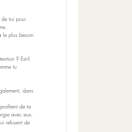
 de toi pour 
ême.
a le plus besoin 
ntion ? Est-il 
comme tu 
 également, dans 
rofitent de ta 
ergie avec eux. 
ui refusent de 