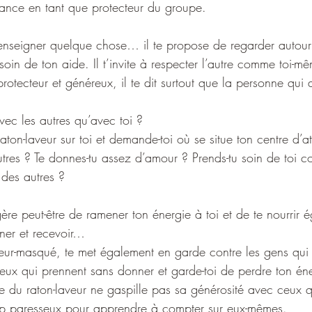
ilance en tant que protecteur du groupe.
t’enseigner quelque chose… il te propose de regarder autour
soin de ton aide. Il t’invite à respecter l’autre comme toi-m
protecteur et généreux, il te dit surtout que la personne qui 
 
vec les autres qu’avec toi ?
ton-laveur sur toi et demande-toi où se situe ton centre d’atte
autres ? Te donnes-tu assez d’amour ? Prends-tu soin de toi 
 des autres ?
gère peut-être de ramener ton énergie à toi et de te nourrir
nner et recevoir…
leur-masqué, te met également en garde contre les gens qui p
 ceux qui prennent sans donner et garde-toi de perdre ton én
e du raton-laveur ne gaspille pas sa générosité avec ceux q
rop paresseux pour apprendre à compter sur eux-mêmes.  