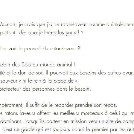
 Maman, je crois que j’ai le raton-laveur comme animal-tote
 partout, dès que je ferme les yeux ! »
aller voir le pouvoir du raton-laveur ?
e Robin des Bois du monde animal !
ité et le don de soi. Il pourvoit aux besoins des autres avant
sauveur » ni faire « à la place de ».
le protecteur des personnes dans le besoin.
pérament, il suffit de le regarder prendre son repas.
s ratons laveurs offrent les meilleurs morceaux à celui qui 
dominant. Lorsqu’ils partent en mission vers un site de ca
est ce garde qui est toujours nourri le premier par les aut