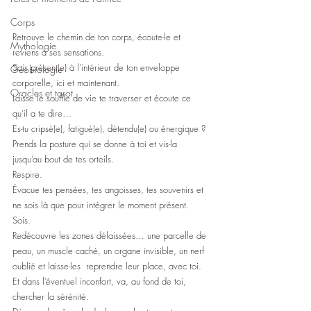
Corps
Retrouve le chemin de ton corps, écoute-le et 
Mythologie
reviens à ses sensations.
Sois présent(e) à l’intérieur de ton enveloppe 
Géobiologie
corporelle, ici et maintenant.
Oracles et tarot
Laisse le souffle de vie te traverser et écoute ce 
qu’il a te dire… 
Es-tu cripsé(e), fatigué(e), détendu(e) ou énergique ?
Prends la posture qui se donne à toi et vis-la 
jusqu’au bout de tes orteils.
Respire.
Évacue tes pensées, tes angoisses, tes souvenirs et 
ne sois là que pour intégrer le moment présent.
Sois.
Redécouvre les zones délaissées… une parcelle de 
peau, un muscle caché, un organe invisible, un nerf 
oublié et laisse-les  reprendre leur place, avec toi.
Et dans l’éventuel inconfort, va, au fond de toi, 
chercher la sérénité. 