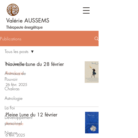
Valérie AUSSEMS
Thérapeute énergétique
Publications
Tous les posts
Tous les posts
Nouvelle Lune du 28 février
Astrologie
Animaux de
Pouvoir
26 févr. 2025
Chakras
Astrologie
La Foi
Pleine Lune du 12 février
Développement
personnel
Astrologie
Nature
6 févr. 2025